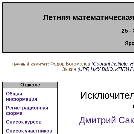
Летняя математическая
25 -
Яро
Федор Богомолов
(Courant Institute,
Научный комитет:
Зыкин
(UPF, НИУ ВШЭ, ИППИ Р
О школе
Исключите
Общая
информация
Регистрационная
форма
Дмитрий Сак
Список курсов
Список участников